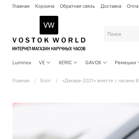
Главная
Корзина
Обратная связь
Доставка
Опла
Luminox
VE
XERIC
GAVOX
Ремешки
Главная
Блог
«Дакаре-2021» вместе с часами 