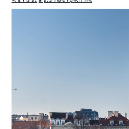
#vostokeurope
#vostokeuropewatches