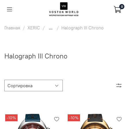
0
Главная
XERIC
...
Halograph III Chrono
Halograph III Chrono
-10%
-10%