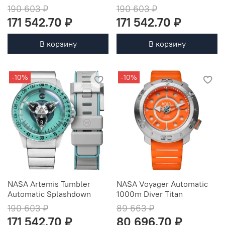
190 603 ₽
190 603 ₽
171 542.70 ₽
171 542.70 ₽
В корзину
В корзину
-10%
-10%
NASA Artemis Tumbler
NASA Voyager Automatic
Automatic Splashdown
1000m Diver Titan
190 603 ₽
89 663 ₽
171 542.70 ₽
80 696.70 ₽