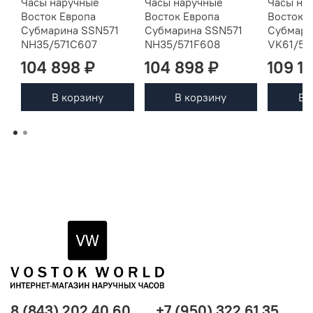
Часы наручные
Часы наручные
Часы на
Восток Европа
Восток Европа
Восток 
Субмарина SSN571
Субмарина SSN571
Субмари
NH35/571C607
NH35/571F608
VK61/57
104 898 ₽
104 898 ₽
109 1
В корзину
В корзину
В 
8 (843) 202 40 60
+7 (950) 322 61 35