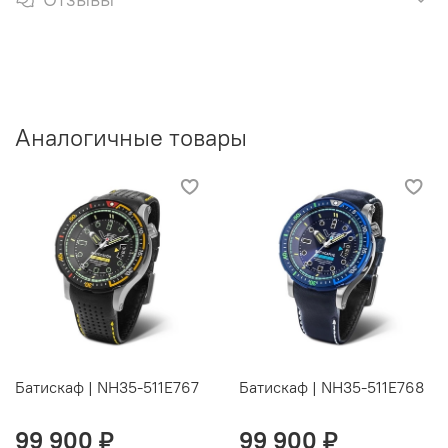
Аналогичные товары
Батискаф | NH35-511E767
Батискаф | NH35-511E768
99 900 ₽
99 900 ₽