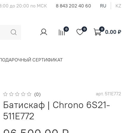
8:00 до 20:00 по МСК
8 843 202 40 60
RU
KZ
0
0
0
0.00 ₽
ПОДАРОЧНЫЙ СЕРТИФИКАТ
арт.
511E772
(0)
Батискаф | Chrono 6S21-
511E772