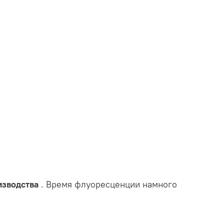
изводства
. Время флуоресценции намного