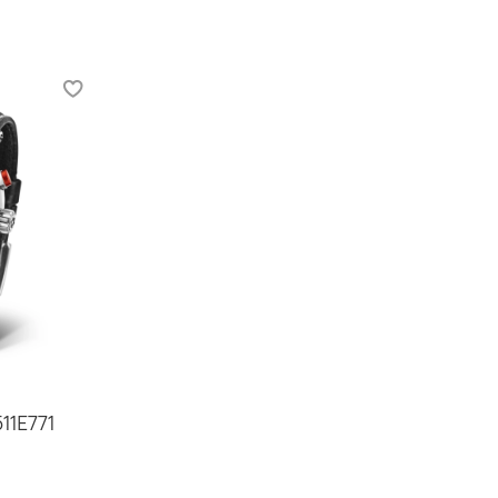
11E771