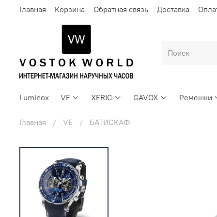
Главная
Корзина
Обратная связь
Доставка
Опла
Luminox
VE
XERIC
GAVOX
Ремешки
Главная
VE
БАТИСКАФ