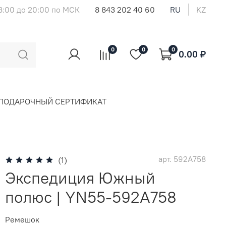
8:00 до 20:00 по МСК
8 843 202 40 60
RU
KZ
0
0
0
0.00 ₽
ПОДАРОЧНЫЙ СЕРТИФИКАТ
арт.
592A758
(1)
Экспедиция Южный
полюс | YN55-592A758
Ремешок