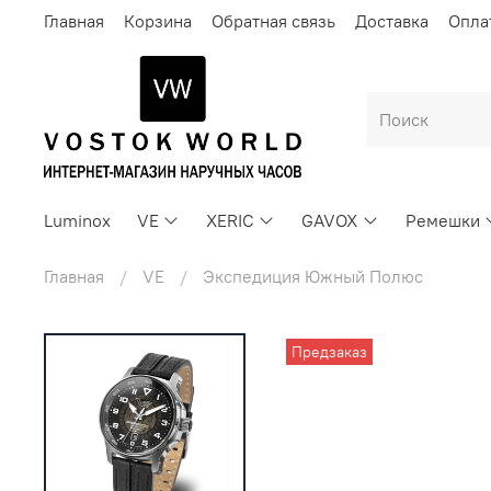
Главная
Корзина
Обратная связь
Доставка
Опла
Luminox
VE
XERIC
GAVOX
Ремешки
Главная
VE
Экспедиция Южный Полюс
Предзаказ