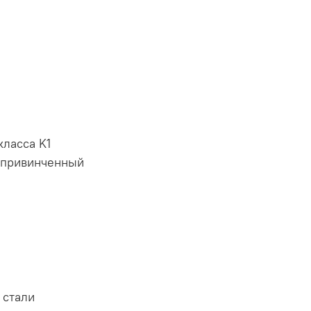
класса K1
: привинченный
 стали