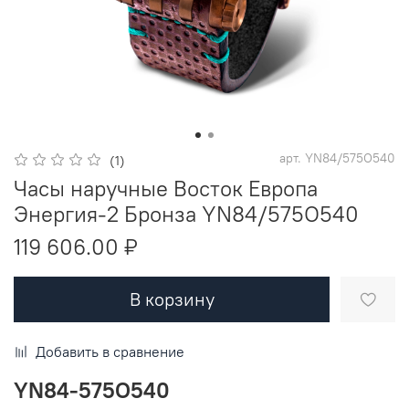
арт.
YN84/575O540
(1)
Часы наручные Восток Европа
Энергия-2 Бронза YN84/575O540
119 606.00 ₽
В корзину
Добавить в сравнение
YN84-575O540