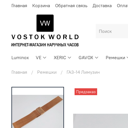
Главная
Корзина
Обратная связь
Доставка
Опла
Luminox
VE
XERIC
GAVOX
Ремешки
Главная
Ремешки
ГАЗ-14 Лимузин
Предзаказ