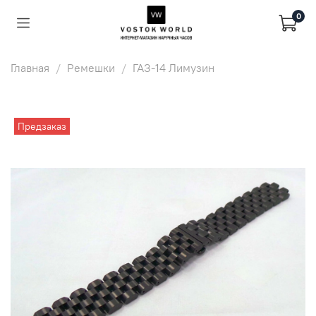
0
Главная
Ремешки
ГАЗ-14 Лимузин
Предзаказ