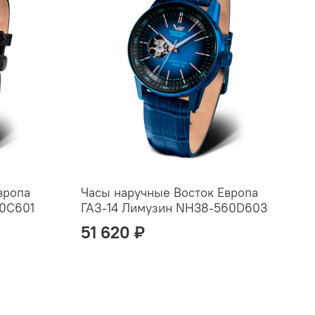
вропа
Часы наручные Восток Европа
Ч
60C601
ГАЗ-14 Лимузин NH38-560D603
Г
51 620 ₽
О