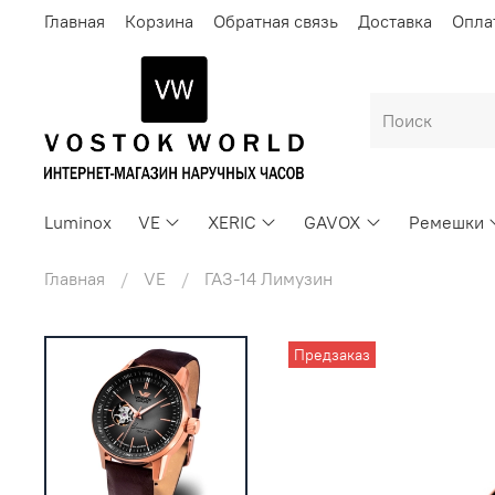
Главная
Корзина
Обратная связь
Доставка
Опла
Luminox
VE
XERIC
GAVOX
Ремешки
Главная
VE
ГАЗ-14 Лимузин
Предзаказ