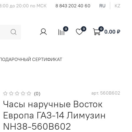
8:00 до 20:00 по МСК
8 843 202 40 60
RU
KZ
0
0
0
0.00 ₽
ПОДАРОЧНЫЙ СЕРТИФИКАТ
арт.
560B602
(0)
Часы наручные Восток
Европа ГАЗ-14 Лимузин
NH38-560B602