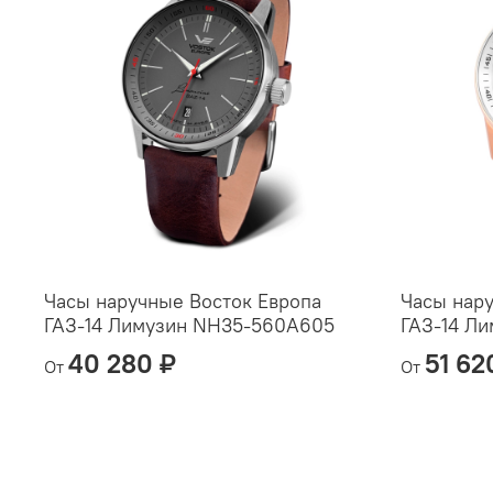
Часы наручные Восток Европа
Часы нару
ГАЗ-14 Лимузин NH35-560A605
ГАЗ-14 Л
40 280 ₽
51 62
От
От