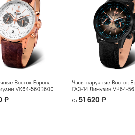
чные Восток Европа
Часы наручные Восток Е
имузин VK64-560B600
ГАЗ-14 Лимузин VK64-5
0 ₽
51 620 ₽
От