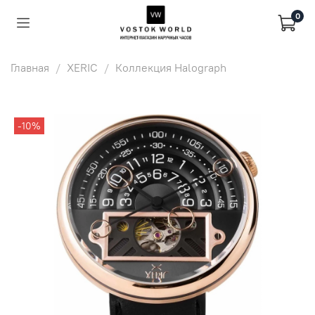
0
Главная
XERIC
Коллекция Halograph
-10%