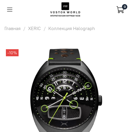
0
Главная
XERIC
Коллекция Halograph
-10%