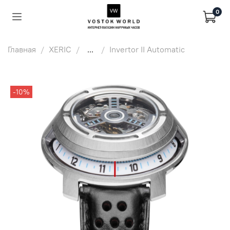
0
Главная
XERIC
...
Invertor II Automatic
-10%