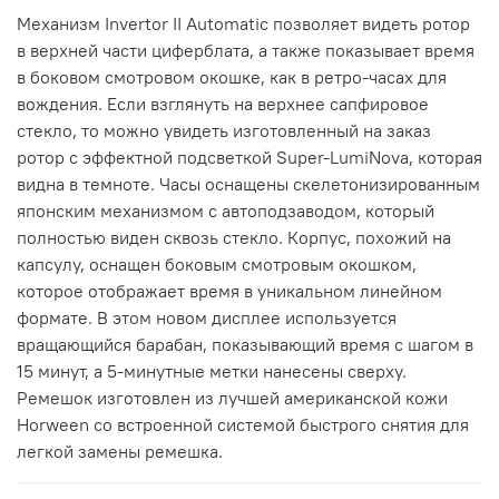
Механизм
Invertor
II
Automatic
позволяет
видеть
ротор
в
верхней
части
циферблата
,
а
также
показывает
время
в
боковом
смотровом
окошке
,
как
в
ретро
-
часах
для
вождения
.
Если
взглянуть
на
верхнее
сапфировое
стекло
, то можно
увидеть
изготовленный
на заказ
ротор
с
эффектной
подсветкой
Super
-
LumiNova
, которая
видна
в
темноте
.
Часы
оснащены
скелетонизированным
японским
механизмом с
автоподзаводом
, который
полностью
виден
сквозь
стекло
.
Корпус
,
похожий
на
капсулу
,
оснащен
боковым
смотровым
окошком
,
которое
отображает
время
в
уникальном
линейном
формате
.
В
этом
новом
дисплее
используется
вращающийся
барабан
,
показывающий
время
с
шагом
в
15
минут
, а
5
-
минутные
метки
нанесены
сверху
.
Ремешок
изготовлен
из
лучшей
американской
кожи
Horween
со
встроенной
системой
быстрого
снятия
для
легкой
замены
ремешка
.