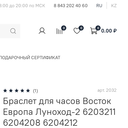
8:00 до 20:00 по МСК
8 843 202 40 60
RU
KZ
0
0
0
0.00 ₽
ПОДАРОЧНЫЙ СЕРТИФИКАТ
арт.
2032
(1)
Браслет для часов Восток
Европа Луноход-2 6203211
6204208 6204212