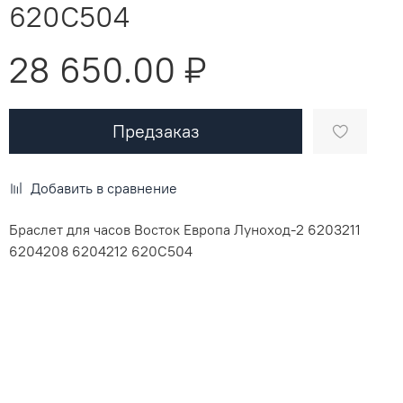
620C504
28 650.00 ₽
Предзаказ
Добавить в сравнение
Браслет для часов Восток Европа Луноход-2
6203211
6204208 6204212 620C504