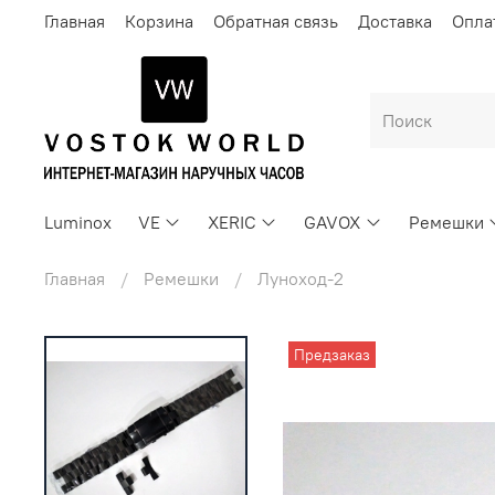
Главная
Корзина
Обратная связь
Доставка
Опла
Luminox
VE
XERIC
GAVOX
Ремешки
Главная
Ремешки
Луноход-2
Предзаказ