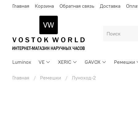
Главная
Корзина
Обратная связь
Доставка
Опла
Luminox
VE
XERIC
GAVOX
Ремешки
Главная
Ремешки
Луноход-2