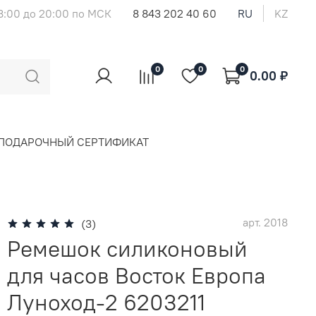
8:00 до 20:00 по МСК
8 843 202 40 60
RU
KZ
0
0
0
0.00 ₽
ПОДАРОЧНЫЙ СЕРТИФИКАТ
арт.
2018
(3)
Ремешок силиконовый
для часов Восток Европа
Луноход-2 6203211