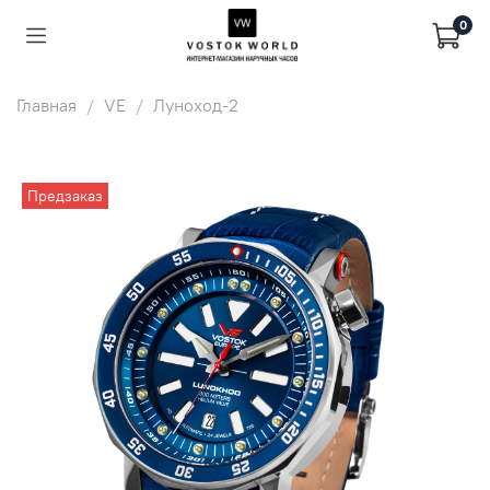
0
Главная
VE
Луноход-2
Предзаказ