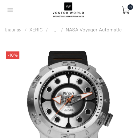
0
Главная
XERIC
...
NASA Voyager Automatic
-10%