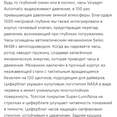
Будь то глубокий океан или в космос, часы Voyager
Automatic выдерживают давление, в 100 раз
превышающее давление земной атмосферы.
Благодаря
1000-метровой глубине мы также интегрировали в
корпус гелиевый клапан, предотвращая перепад
давления, возникающий при глубоких погружениях.
Часы оснащены автоматическим механизмом Seiko
NH38 с автоподзаводом.
Когда вы надеваете часы,
ротор заводит пружину, создавая запасённую
механическую энергию, которая приводит часы в
движение.
Механизм заключён в прочный корпус из
нержавеющей стали с тактильным вращающимся
безелем на 120 щелчков, подходящим для дайверов.
Циферблат украшен культовым логотипом NASA в виде
червяка и имеет уникальную многослойную
поверхность.
Толстое покрытие Super-LumiNova на
стрелках и циферблате улучшает читаемость показаний
в темноте.
Циферблат часов защищён сапфировым
стеклом, устойчивым к царапинам.
Задняя крышка