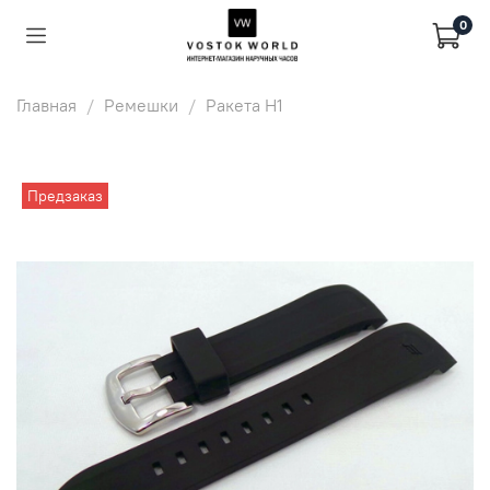
0
Главная
Ремешки
Ракета Н1
Предзаказ