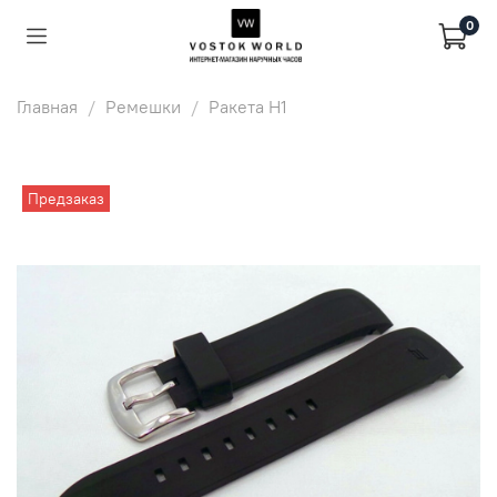
0
Главная
Ремешки
Ракета Н1
Предзаказ