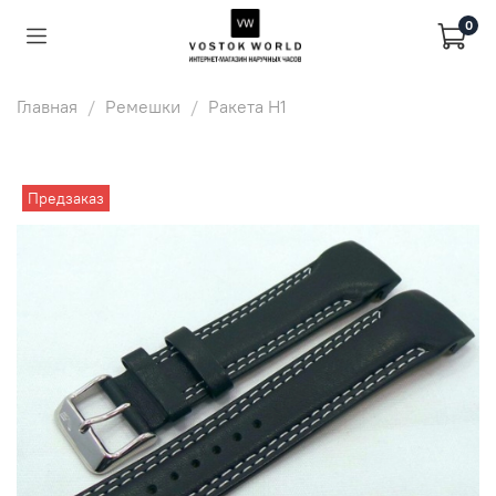
0
Главная
Ремешки
Ракета Н1
Предзаказ