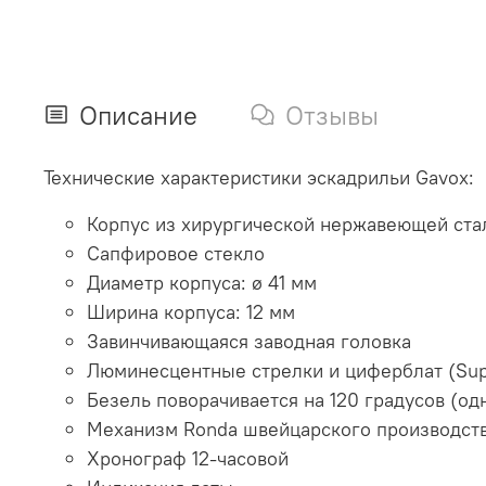
Описание
Отзывы
Технические
характеристики
эскадрильи
Gavox:
Корпус из
хирургической
нержавеющей
ста
Сапфировое
стекло
Диаметр
корпуса
:
ø
41
мм
Ширина
корпуса
:
12
мм
Завинчивающаяся
заводная
головка
Люминесцентные
стрелки
и
циферблат
(
Su
Безель
поворачивается
на
120
градусов (од
Механизм
Ronda
швейцарского
производст
Хронограф
12
-часовой