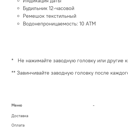
Индикация
даты
Будильник
12
-часовой
Ремешок текстильный
Водонепроницаемость
:
10
АТМ
* Не
нажимайте
заводную
головку
или
другие
к
** Завинчивайте
заводную
головку
после
каждог
Меню
-
Доставка
Оплата