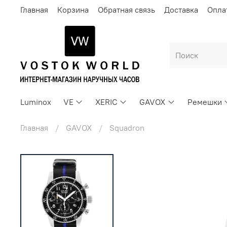
Главная
Корзина
Обратная связь
Доставка
Опла
Luminox
VE
XERIC
GAVOX
Ремешки
Главная
GAVOX
Squadron