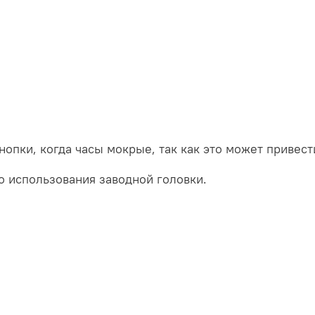
нопки
,
когда
часы
мокрые
, так
как
это
может
привест
о
использования
заводной
головки
.