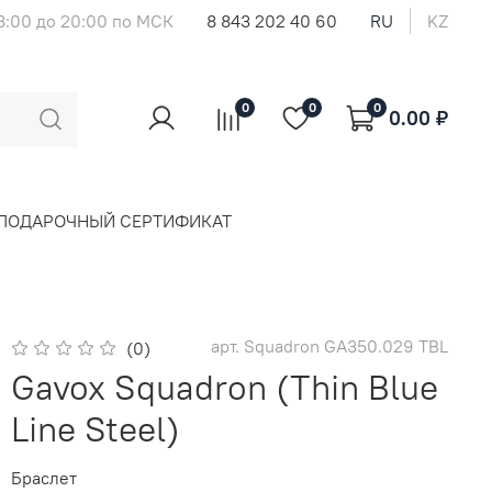
8:00 до 20:00 по МСК
8 843 202 40 60
RU
KZ
0
0
0
0.00 ₽
ПОДАРОЧНЫЙ СЕРТИФИКАТ
арт.
Squadron GA350.029 TBL
(0)
Gavox Squadron (Thin Blue
Line Steel)
Браслет