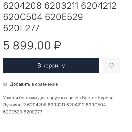
6204208 6203211 6204212
620C504 620E529
620E277
5 899.00 ₽
В корзину
Добавить в сравнение
Ушко и болтики для наручных часов Восток Европа
Луноход-2 6204208 6203211 6204212 620C504
620E529 620E277