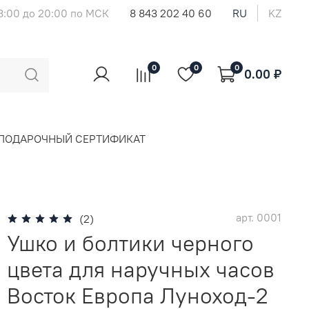
8:00 до 20:00 по МСК
8 843 202 40 60
RU
KZ
0
0
0
0.00 ₽
ПОДАРОЧНЫЙ СЕРТИФИКАТ
арт.
0001
(2)
Ушко и болтики черного
цвета для наручных часов
Восток Европа Луноход-2