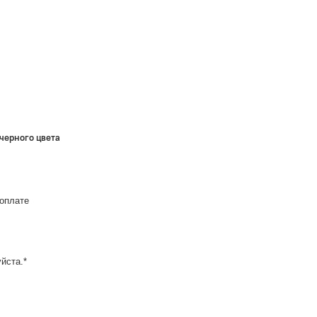
черного цвета
оплате
йста.*