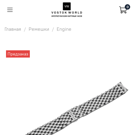
0
Главная
Ремешки
Engine
Предзаказ