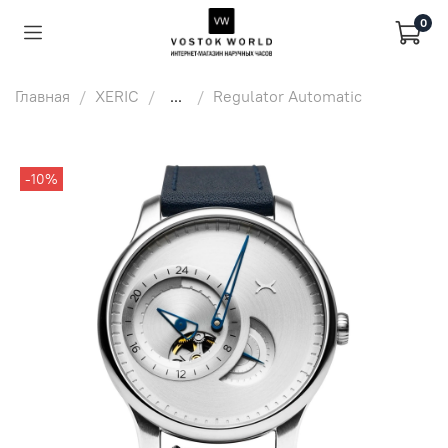
0
Главная
XERIC
...
Regulator Automatic
-10%