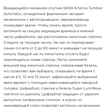
Вращающийся
механизм-
спутник
NASA
Artemis
Tumbler
Automatic
,
оснащенный
фирменным
часовым
механизмом с
автоподзаводом
,
завораживающе
показывает
время
.
Чтобы
узнать
время
,
просто
взгляните
на
секцию
индикации
времени
в
нижней
части
циферблата
,
где
расположены
минутные
стрелки
.
Следите
за
текущим
часом
, так
как
он
перекрывает
линии
отсчета от
0
до
60
минут
и
указывает
на
текущую
минуту
.
Каждый
час
по
минутному
отсчету
будет
перемещаться
новая
стрелка
.
Легко
изменяйте
внешний
вид
минутной
стрелки
,
поворачивая
безель
,
что
позволяет
вам
выбирать
, показывать
ли
время
с
шагом
в
5
,
10
или
15
минут
;
зафиксируйте
выбранный
вами
вариант
с
помощью
завинчивающейся
заводной
головки
.
Циферблат
,
стрелки
и
безель
Super
-
LumiNova
светятся
по
-
разному
.
Циферблат
защищен от
царапин
выпуклым
сапфировым
стеклом
,
а
корпус
из
нержавеющей
стали
позволяет
взглянуть
на
механизм