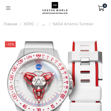
0
Главная
XERIC
...
NASA Artemis Tumbler
-10%