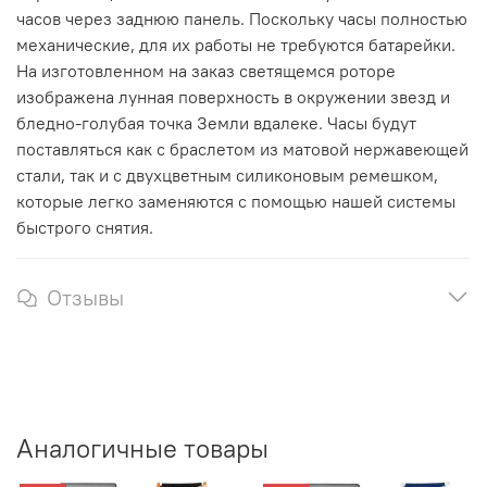
часов
через
заднюю
панель
.
Поскольку
часы
полностью
механические
,
для
их
работы
не
требуются
батарейки
.
На
изготовленном
на заказ
светящемся
роторе
изображена
лунная
поверхность
в
окружении
звезд
и
бледно
-
голубая
точка
Земли
вдалеке
.
Часы
будут
поставляться
как
с
браслетом
из
матовой
нержавеющей
стали
, так
и
с
двухцветным
силиконовым
ремешком
,
которые
легко
заменяются
с
помощью
нашей
системы
быстрого
снятия
.
Отзывы
Аналогичные товары