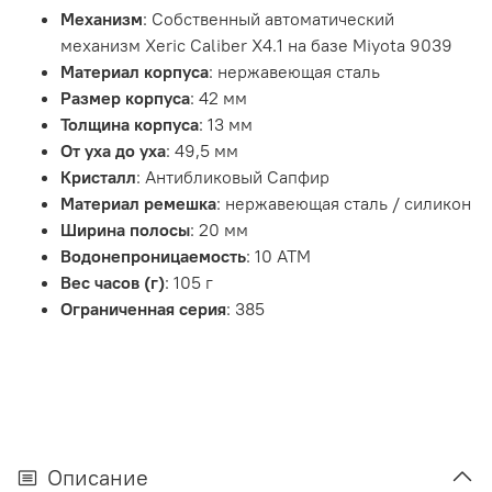
Механизм
:
Собственный автоматический
механизм Xeric Caliber X4.1 на базе Miyota 9039
Материал корпуса
:
нержавеющая сталь
Размер корпуса
:
42
мм
Толщина корпуса
:
13
мм
От уха до уха
:
49,5
мм
Кристалл
:
Антибликовый Сапфир
Материал ремешка
:
нержавеющая сталь / силикон
Ширина полосы
:
20
мм
Водонепроницаемость
:
10 АТМ
Вес часов (г)
:
105
г
Ограниченная серия
:
385
Описание